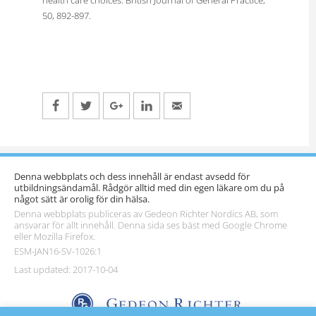
50, 892-897.
Denna webbplats och dess innehåll är endast avsedd för
utbildningsändamål. Rådgör alltid med din egen läkare om du på
något sätt är orolig för din hälsa.
Denna webbplats publiceras av Gedeon Richter Nordics AB, som
ansvarar för allt innehåll. Denna sida ses bäst med Google Chrome
eller Mozilla Firefox.
ESM-JAN16-SV-1026:1
Last updated: 2017-10-04