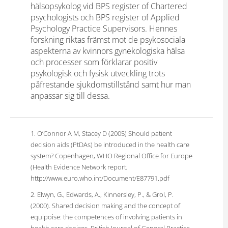
hälsopsykolog vid BPS register of Chartered
psychologists och BPS register of Applied
Psychology Practice Supervisors. Hennes
forskning riktas främst mot de psykosociala
aspekterna av kvinnors gynekologiska hälsa
och processer som förklarar positiv
psykologisk och fysisk utveckling trots
påfrestande sjukdomstillstånd samt hur man
anpassar sig till dessa.
1. O’Connor A M, Stacey D (2005) Should patient
decision aids (PtDAs) be introduced in the health care
system? Copenhagen, WHO Regional Office for Europe
(Health Evidence Network report;
http://www.euro.who.int/Document/E87791.pdf
2. Elwyn, G., Edwards, A., Kinnersley, P., & Grol, P.
(2000). Shared decision making and the concept of
equipoise: the competences of involving patients in
health care choices. British Journal of General Practice,