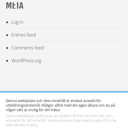
META
Log in
Entries feed
Comments feed
WordPress.org
Denna webbplats och dess innehåll är endast avsedd för
utbildningsändamål. Rådgör alltid med din egen läkare om du på
något sätt är orolig för din hälsa.
Denna webbplats publiceras av Gedeon Richter Nordics AB, som
ansvarar för allt innehåll. Denna sida ses bäst med Google Chrome
eller Mozilla Firefox.